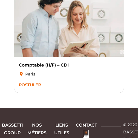
Comptable (H/F) – CDI
Paris
POSTULER
BASSETTI
NOS
LIENS
CONTACT
© 2026
BASSE
GROUP
MÉTIERS
UTILES