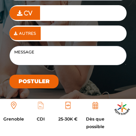
POSTULER
Grenoble
CDI
25-30K €
Dès que
possible